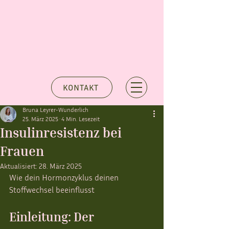
KONTAKT
Bruna Leyrer-Wunderlich
25. März 2025
4 Min. Lesezeit
Insulinresistenz bei
Frauen
Aktualisiert:
28. März 2025
Wie dein Hormonzyklus deinen 
Stoffwechsel beeinflusst
Einleitung: Der 