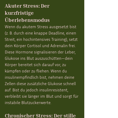
Akuter Stress: Der 
kurzfristige 
Überlebensmodus
Wenn du akutem Stress ausgesetzt bist 
(z. B. durch eine knappe Deadline, einen 
Streit, ein hochintensives Training), setzt 
dein Körper Cortisol und Adrenalin frei. 
Diese Hormone signalisieren der Leber, 
Glukose ins Blut auszuschütten—dein 
Körper bereitet sich darauf vor, zu 
kämpfen oder zu fliehen. Wenn du 
insulinempfindlich bist, nehmen deine 
Zellen diese zusätzliche Glukose schnell 
auf. Bist du jedoch insulinresistent, 
verbleibt sie länger im Blut und sorgt für 
instabile Blutzuckerwerte.
Chronischer Stress: Der stille 