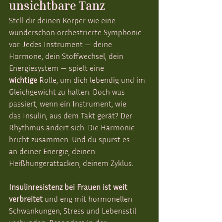
unsichtbare Tanz
Stell dir deinen Körper wie eine 
wunderschön orchestrierte Symphonie 
vor. Jedes Instrument — deine 
Hormone, dein Stoffwechsel, dein 
Energiesystem — spielt eine 
wichtige
 Rolle, um dich lebendig und im 
Gleichgewicht zu halten. Doch was 
passiert, wenn ein Instrument, wie 
das Insulin, aus dem Takt gerät? Der 
Rhythmus ändert sich. Die Harmonie 
bricht zusammen. Und du spürst es — 
an deiner Energie, deinen 
Heißhungerattacken, deinem Zyklus.
Insulinresistenz bei Frauen ist weit 
verbreitet
 und eng mit hormonellen 
Schwankungen, Stress und Lebensstil 